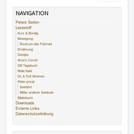
NAVIGATION
Peters Seiten
Lesestoff
Kurz & Bündig
Bewegung
Rund um das Fahrrad
Ernährung
Döntjes
Arno's Corner
DB Tagebuch
Bella Italia
DL & TuS Wremen
Peter privat
Seefahrt
Bilder anderer Seeleute
Bilderbuch
Downloads
Externe Links
Datenschutzerklärung