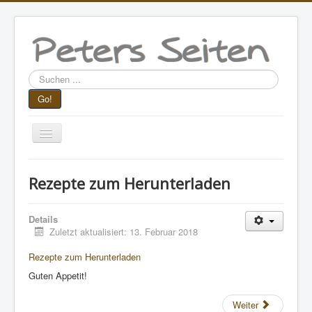
Suchen
...
Go!
Navigation
an/aus
Aktuelle Seite:
Startseite
Lesestoff
Rezepte zum Herunterladen
Ernährung
Rezepte zum Herunterladen
Details
Zuletzt aktualisiert: 13. Februar 2018
Rezepte zum Herunterladen
Guten Appetit!
Weiter