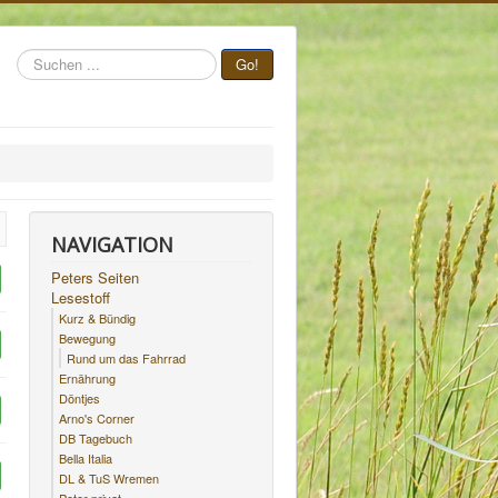
Suchen
Go!
...
NAVIGATION
Peters Seiten
Lesestoff
Kurz & Bündig
Bewegung
Rund um das Fahrrad
Ernährung
Döntjes
Arno's Corner
DB Tagebuch
Bella Italia
DL & TuS Wremen