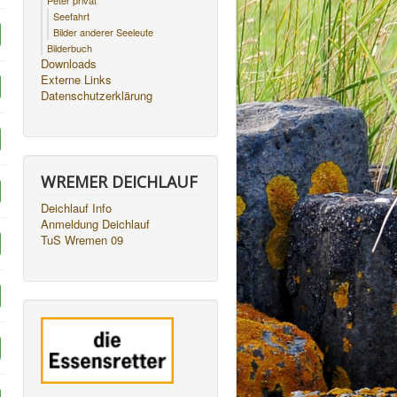
Peter privat
Seefahrt
Bilder anderer Seeleute
Bilderbuch
Downloads
Externe Links
Datenschutzerklärung
WREMER DEICHLAUF
Deichlauf Info
Anmeldung Deichlauf
TuS Wremen 09