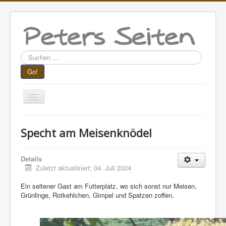
Suchen
...
Go!
Navigation
an/aus
Aktuelle Seite:
Startseite
Lesestoff
Specht am Meisenknödel
Kurz & Bündig
Specht am Meisenknödel
Details
Zuletzt aktualisiert: 04. Juli 2024
Ein seltener Gast am Futterplatz, wo sich sonst nur Meisen,
Grünlinge, Rotkehlchen, Gimpel und Spatzen zoffen.