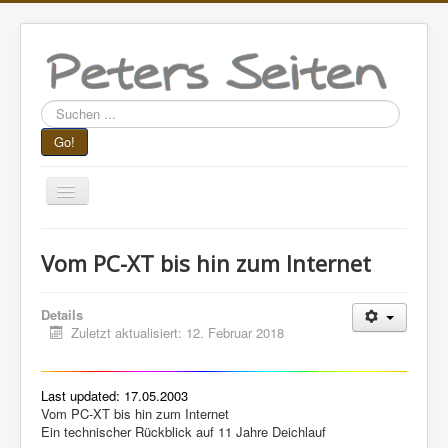
Suchen
...
Go!
Navigation
an/aus
Aktuelle Seite:
Startseite
Lesestoff
Vom PC-XT bis hin zum Internet
DL & TuS Wremen
Vom PC-XT bis hin zum Internet
Details
Zuletzt aktualisiert: 12. Februar 2018
Last updated: 17.05.2003
Vom PC-XT bis hin zum Internet
Ein technischer Rückblick auf 11 Jahre Deichlauf