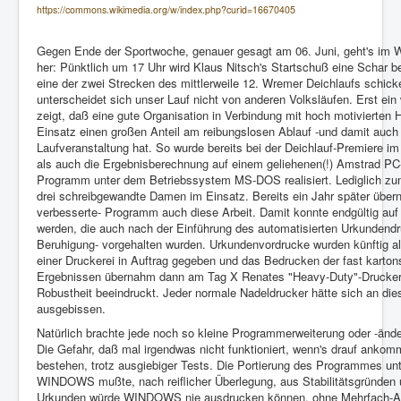
https://commons.wikimedia.org/w/index.php?curid=16670405
Gegen Ende der Sportwoche, genauer gesagt am 06. Juni, geht's im 
her: Pünktlich um 17 Uhr wird Klaus Nitsch's Startschuß eine Schar b
eine der zwei Strecken des mittlerweile 12. Wremer Deichlaufs schick
unterscheidet sich unser Lauf nicht von anderen Volksläufen. Erst ein w
zeigt, daß eine gute Organisation in Verbindung mit hoch motivierte
Einsatz einen großen Anteil am reibungslosen Ablauf -und damit auch 
Laufveranstaltung hat. So wurde bereits bei der Deichlauf-Premiere i
als auch die Ergebnisberechnung auf einem geliehenen(!) Amstrad PC
Programm unter dem Betriebssystem MS-DOS realisiert. Lediglich zu
drei schreibgewandte Damen im Einsatz. Bereits ein Jahr später über
verbesserte- Programm auch diese Arbeit. Damit konnte endgültig auf
werden, die auch nach der Einführung des automatisierten Urkundendru
Beruhigung- vorgehalten wurden. Urkundenvordrucke wurden künftig a
einer Druckerei in Auftrag gegeben und das Bedrucken der fast karto
Ergebnissen übernahm dann am Tag X Renates "Heavy-Duty"-Drucker, 
Robustheit beeindruckt. Jeder normale Nadeldrucker hätte sich an di
ausgebissen.
Natürlich brachte jede noch so kleine Programmerweiterung oder -änd
Die Gefahr, daß mal irgendwas nicht funktioniert, wenn's drauf ankomm
bestehen, trotz ausgiebiger Tests. Die Portierung des Programmes u
WINDOWS mußte, nach reiflicher Überlegung, aus Stabilitätsgründen u
Urkunden würde WINDOWS nie ausdrucken können, ohne Mehrfach-Ab