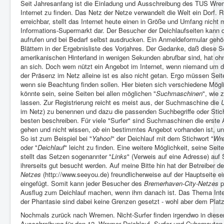
Seit Jahresanfang ist die Einladung und Ausschreibung des TUS Wr
Internet zu finden. Das Netz der Netze verwandelt die Welt ein Dorf.
erreichbar, stellt das Internet heute einen in Größe und Umfang nicht
Informations-Supermarkt dar. Der Besucher der Deichlaufseiten kann
aufrufen und bei Bedarf selbst ausdrucken. Ein Anmeldeformular geh
Blättern in der Ergebnisliste des Vorjahres. Der Gedanke, daß diese Se
amerikanischen Hinterland in wenigen Sekunden abrufbar sind, hat oh
an sich. Doch wem nützt ein Angebot im Internet, wenn niemand um 
der Präsenz im Netz alleine ist es also nicht getan. Ergo müssen Sei
wenn sie Beachtung finden sollen. Hier bieten sich verschiedene Möglic
könnte sein, seine Seiten bei allen möglichen "
Suchmaschinen
", wie z
lassen. Zur Registrierung reicht es meist aus, der Suchmaschine die
im Netz) zu benennen und dazu die passenden Suchbegriffe oder Stic
besten beschreiben. Für viele "Surfer" sind Suchmaschinen die erste A
gehen und nicht wissen,
ob
ein bestimmtes Angebot vorhanden ist, u
So ist zum Beispiel bei "
Yahoo!
" der Deichlauf mit dem Stichwort "
Wr
oder "
Deichlauf
" leicht zu finden. Eine weitere Möglichkeit, seine Se
stellt das Setzen sogenannter "
Links
" (Verweis auf eine Adresse) auf 
ihrerseits gut besucht werden. Auf meine Bitte hin hat der Betreiber d
Netzes
(http://www.seeyou.de) freundlicherweise auf der Hauptseite e
eingefügt. Somit kann jeder Besucher des
Bremerhaven-City-Netzes
p
Ausflug zum Deichlauf machen, wenn ihm danach ist. Das Thema Intern
der Phantasie sind dabei keine Grenzen gesetzt - wohl aber dem Plat
Nochmals zurück nach Wremen. Nicht-Surfer finden irgendwo in diese
Ausschreibung für den 12. Wremer Deichlauf. Surfer und Cybernauten