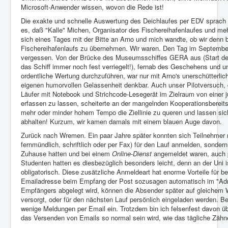
Microsoft-Anwender wissen, wovon die Rede ist!
Die exakte und schnelle Auswertung des Deichlaufes per EDV sprach
es, daß "Kalle" Michen, Organisator des Fischereihafenlaufes und meh
sich eines Tages mit der Bitte an Arno und mich wandte, ob wir denn b
Fischereihafenlaufs zu übernehmen. Wir waren. Den Tag im September
vergessen. Von der Brücke des Museumsschiffes GERA aus (Start de
das Schiff immer noch fest verriegelt!), fernab des Geschehens und u
ordentliche Wertung durchzuführen, war nur mit Arno's unerschütterl
eigenen humorvollen Gelassenheit denkbar. Auch unser Pilotversuch,
Läufer mit Notebook und Strichcode-Lesegerät im Zielraum von eine
erfassen zu lassen, scheiterte an der mangelnden Kooperationsbereitsc
mehr oder minder hohem Tempo die Ziellinie zu queren und lassen sic
abhalten! Kurzum, wir kamen damals mit einem blauen Auge davon.
Zurück nach Wremen. Ein paar Jahre später konnten sich Teilnehmer n
fernmündlich, schriftlich oder per Fax) für den Lauf anmelden, sonder
Zuhause hatten und bei einem
Online-Dienst
angemeldet waren, auch p
Studenten hatten es diesbezüglich besonders leicht, denn an der Uni i
obligatorisch. Diese zusätzliche Anmeldeart hat enorme Vorteile für be
Emailadresse beim Empfang der Post sozusagen automatisch im "Ad
Empfängers abgelegt wird, können die Absender später auf gleichem
versorgt, oder für den nächsten Lauf persönlich eingeladen werden. Be
wenige Meldungen per Email ein. Trotzdem bin ich felsenfest davon üb
das Versenden von Emails so normal sein wird, wie das tägliche Zähn