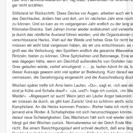
gar nicht erzählen.
Stillstand ist Rückschritt. Diese Devise vor Augen, arbeiten auch wir 
des Deichlaufes, ändern hier und dort, um im nächsten Jahr eine noch 
zu können. Und so kam es im vergangenen Jahr endlich zu der lang e
Kilometer-Strecke. Seit Jahren immer wieder andiskutiert und verworfen
ja durch das nördliche
Ausland
führen würden, und die Organisatoren 
verschlossene Hecks, Vieh auf der Weide und hohes Gras für nicht bew
müssen wir wohl total vergessen haben, als wir uns entschlossen, es
groß war die Verlockung, den Sportlern endlich die gesamte
Wasserka
Rintzeln, bieten zu können. Ohne Spitzkehren und Betonwege. Eine ers
was dagegen hätte, wenn am Deichfuß außendeichs von Grohden nach 
Gras gelaufen würde, verlief ermutigend: «.... ja, laufen
könnt
ihr da, k
dieser Aussage gewann erst viel später an Bedeutung. Kurz darauf w
vermessen, die Genehmigung eingereicht und die Ausschreibung druck
Wochen später treffe ich Arno beim Laufen. «Du», sagt er, «ich war eb
sind ja Kühe und Schafe drauf!». «Ja, und?» frage ich zurück, «im Mai
Weide!». «Abgesperrt ist auch! Wenn jetzt ein Läufer Angst bekommt 
wir müssen da durch, es gibt kein Zurück! Und so schlimm wird's schon
Kampfstiere. An die Hecks kommen Posten». Bisher habe ich nicht m
jemand eine Rinder- & Schafephobie mit sich herumschleppen könnte. 
darauf neue Schwierigkeiten: Das Wachstum hält sich mal wieder nicht
hängt gut drei Wochen zurück. Normalerweise ist der Deich Ende Ma
nicht. Bei einem Besichtigungslauf wird schnell deutlich, daß eine lä