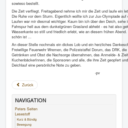
sowieso bestellt.
Die Zeit verfliegt. Freitagabend nehme ich mir die Zeit und laufe ein le
Die Ruhe vor dem Sturm. Eigentlich wollte ich zur Jux-Olympiade auf
Laufen war mir diesmal wichtiger. Kaum bin ich über den Deich, sehe i
Fahrspur hell aus dem dunkelgrünen Grasland abhebt - es hat also gek
Wasserkante so still und friedlich erlebt, wie an diesem frühen Aben
schön ist ...
An dieser Stelle nochmals ein dickes Lob und ein herzliches Dankeschö
Freiwillige Feuerwehr Wremen, die Polizeistaffel Dorum, das DRK, die F
Getränken und Obst die Nachsorge übernahmen, das Anmelde- & Ziel
KuchenbäckerInnen, die Sponsoren und alle, die ihre Zeit geopfert un
Deichlauf eine persönliche Note zu geben.
-pv
Zurück
NAVIGATION
Peters Seiten
Lesestoff
Kurz & Bündig
Bewegung