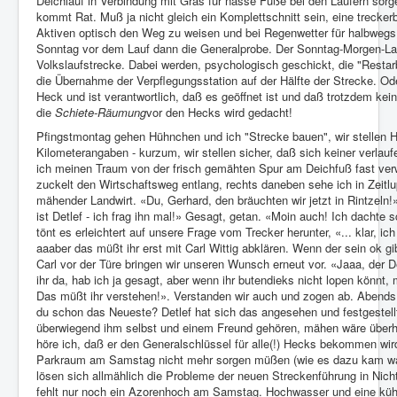
Deichlauf in Verbindung mit Gras für nasse Füße bei den Läufern sor
kommt Rat. Muß ja nicht gleich ein Komplettschnitt sein, eine trecker
Aktiven optisch den Weg zu weisen und bei Regenwetter für halbweg
Sonntag vor dem Lauf dann die Generalprobe. Der Sonntag-Morgen-Lauf
Volkslaufstrecke. Dabei werden, psychologisch geschickt, die "Resta
die Übernahme der Verpflegungsstation auf der Hälfte der Strecke. O
Heck und ist verantwortlich, daß es geöffnet ist und daß trotzdem kei
die
Schiete-Räumung
vor den Hecks wird gedacht!
Pfingstmontag gehen Hühnchen und ich "Strecke bauen", wir stellen Hi
Kilometerangaben - kurzum, wir stellen sicher, daß sich keiner verla
ich meinen Traum von der frisch gemähten Spur am Deichfuß fast verwir
zuckelt den Wirtschaftsweg entlang, rechts daneben sehe ich in Zeitl
mähender Landwirt. «Du, Gerhard, den bräuchten wir jetzt in Rintzeln
ist Detlef - ich frag ihn mal!» Gesagt, getan. «Moin auch! Ich dachte 
tönt es erleichtert auf unsere Frage vom Trecker herunter, «... klar, i
aaaber das müßt ihr erst mit Carl Wittig abklären. Wenn der sein ok gibt
Carl vor der Türe bringen wir unseren Wunsch erneut vor. «Jaaa, der 
ihr da, hab ich ja gesagt, aber wenn ihr butendieks nicht lopen könnt, 
Das müßt ihr verstehen!». Verstanden wir auch und zogen ab. Abends
du schon das Neueste? Detlef hat sich das angesehen und festgestellt
überwiegend ihm selbst und einem Freund gehören, mähen wäre überh
höre ich, daß er den Generalschlüssel für alle(!) Hecks bekommen wir
Parkraum am Samstag nicht mehr sorgen müßen (wie es dazu kam wa
lösen sich allmählich die Probleme der neuen Streckenführung in Nich
fehlt nur noch ein Azorenhoch am Samstag. Hochwasser und eine kühl