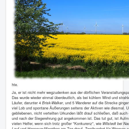
hte.
Ja, er ist nicht mehr wegzudenken aus der dörflichen Veranstaltungsp
Das wurde wieder einmal überdeutlich, als bei kühlem Wind und str
Läufer, darunter 4
Brisk-Walker
, und 5 Wanderer auf die Strecke gingen
viel Lob und spontane Äußerungen seitens der Aktiven wie diesmal. Un
gebliebenen, nicht verteilten Urkunden läßt drauf schließen, daß au
und nach der Siegerehrung gut angekommen ist. Das tut gut, ist Aufm
vielen Helfer, wenn sich trotz großer "Konkurenz", wie
Wilstedt bei Na
Lauf
und
Hannover-Marathon
am Tag drauf, Zweihundert für Wremen en