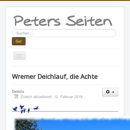
Suchen
...
Go!
Navigation
an/aus
Aktuelle Seite:
Startseite
Lesestoff
Wremer Deichlauf, die Achte
DL & TuS Wremen
Wremer Deichlauf, die Achte
Details
Zuletzt aktualisiert: 12. Februar 2018