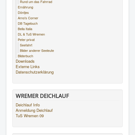
Rund um das Fahrrad
Ernährung
Döntjes
Arno's Corner
DB Tagebuch
Bella Italia
DL & TuS Wremen
Peter privat
Seefahrt
Bilder anderer Seeleute
Bilderbuch
Downloads
Externe Links
Datenschutzerklärung
WREMER DEICHLAUF
Deichlauf Info
Anmeldung Deichlauf
TuS Wremen 09