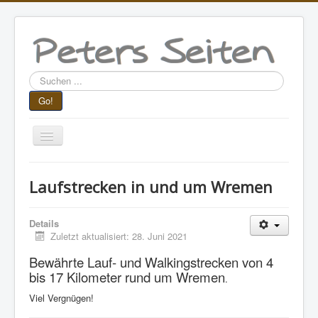
Suchen
...
Go!
Navigation
an/aus
Aktuelle Seite:
Startseite
Lesestoff
Laufstrecken in und um Wremen
Bewegung
Laufstrecken in und um Wremen
Details
Zuletzt aktualisiert: 28. Juni 2021
Bewährte Lauf- und Walkingstrecken von 4
bis 17 Kilometer rund um Wremen
.
Viel Vergnügen!