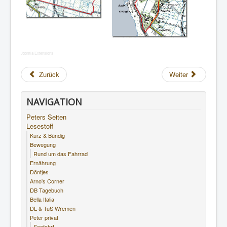
Joomla Extensions
Zurück
Weiter
NAVIGATION
Peters Seiten
Lesestoff
Kurz & Bündig
Bewegung
Rund um das Fahrrad
Ernährung
Döntjes
Arno's Corner
DB Tagebuch
Bella Italia
DL & TuS Wremen
Peter privat
Seefahrt