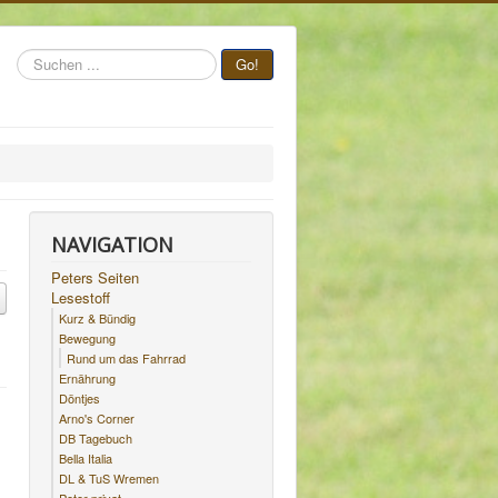
Suchen
Go!
...
NAVIGATION
Peters Seiten
Lesestoff
Kurz & Bündig
Bewegung
Rund um das Fahrrad
Ernährung
Döntjes
Arno's Corner
DB Tagebuch
Bella Italia
DL & TuS Wremen