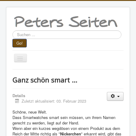
Suchen
...
Go!
Navigation
an/aus
Aktuelle Seite:
Startseite
Lesestoff
Ganz schön smart ...
Peter privat
Ganz schön smart ...
Details
Zuletzt aktualisiert: 03. Februar 2023
Schöne, neue Welt.
Dass Smartwatches smart sein müssen, um ihrem Namen
gerecht zu werden, liegt auf der Hand.
Wenn aber ein kurzes wegdösen von einem Produkt aus dem
Reich der Mitte richtig als "
Nickerchen
" erkannt wird, gibt das