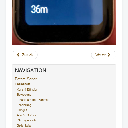
Zurück
Weiter
NAVIGATION
Peters Seiten
Lesestoff
Kurz & Bündig
Bewegung
Rund um das Fahrrad
Ernährung
Döntjes
Arno's Corner
DB Tagebuch
Bella Italia